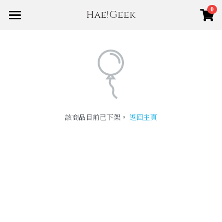
0
Hae!Geek
×
商品分類
Home
Shop
所有商品分類
About us
New
賣場規範
Best
該商品目前已下架。
返回主頁
登錄
/
註冊
搜索