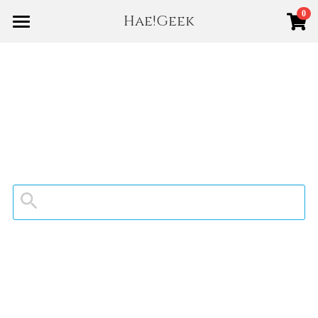
0
Hae!Geek
×
商品分類
Home
Shop
所有商品分類
About us
New
賣場規範
Best
登錄
/
註冊
搜索