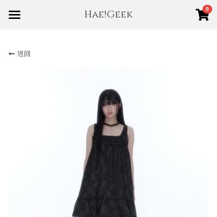
0
Hae!Geek
×
商品分類
Home
返回
Shop
所有商品分類
About us
New
賣場規範
Best
登錄
/
註冊
搜索