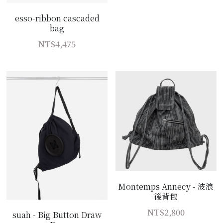
esso-ribbon cascaded
bag
NT$4,475
Montemps Annecy - 波浪
後背包
NT$2,800
suah - Big Button Draw