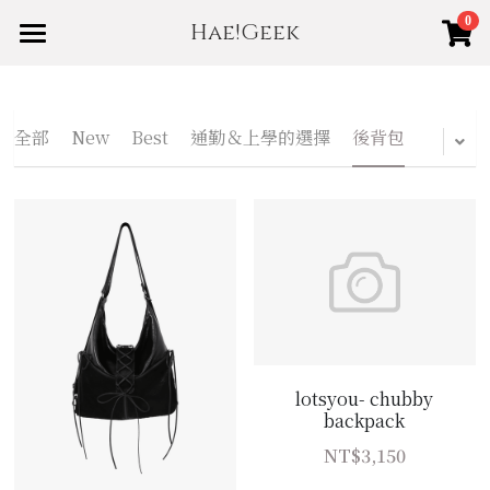
0
Hae!Geek
×
商品分類
Home
Shop
所有商品分類
全部
New
Best
通勤＆上學的選擇
後背包
About us
New
賣場規範
Best
登錄
/
註冊
搜索
lotsyou- chubby
backpack
NT$3,150