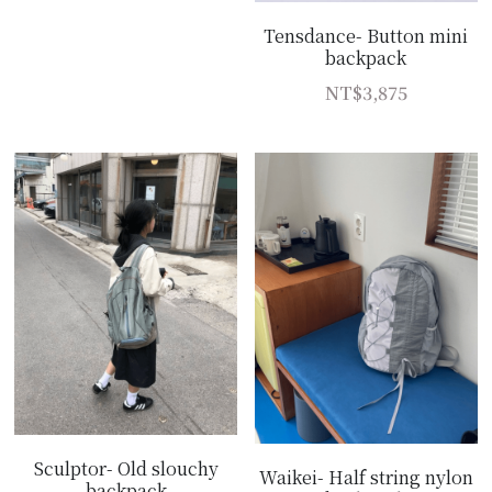
Tensdance- Button mini
backpack
NT$3,875
Sculptor- Old slouchy
Waikei- Half string nylon
backpack